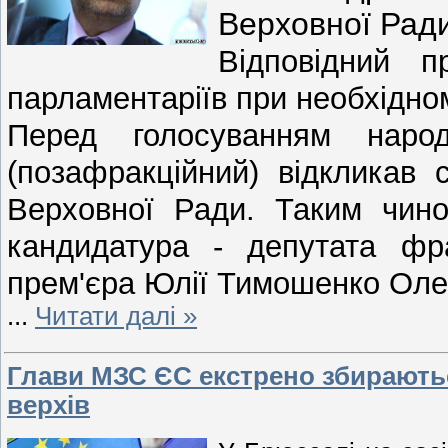
Верховної Ради
Відповідний п
парламентаріїв при необхідном
Перед голосуванням наро
(позафракційний) відкликав
Верховної Ради. Таким чин
кандидатура - депутата фра
прем'єра Юлії Тимошенко Оле
...
Читати далі »
Глави МЗС ЄС екстрено збираютьс
верхів