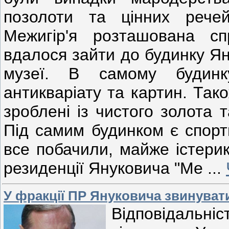
позолоти та цінних речей
Межигір'я розташована 
вдалося зайти до будинку Я
музеї. В самому будинку
антикваріату та картин. Так
зроблені із чистого золота
Під самим будинком є спорт
все побачили, майже істерик
резиденції Януковича "Ме
...
У фракції ПР Януковича звинувати
Відповідальн