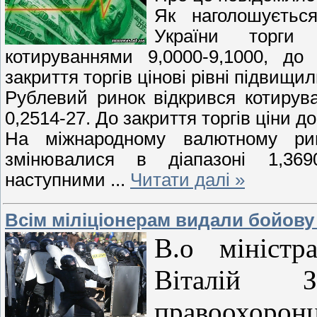
Як наголошуєтьс
України торги
котируваннями 9,0000-9,1000, до
закриття торгів цінові рівні підвищи
Рублевий ринок відкрився котирува
0,2514-27. До закриття торгів ціни до
На міжнародному валютному ри
змінювалися в діапазоні 1,3690
наступними
...
Читати далі »
Всім міліціонерам видали бойову
В.о міністр
Віталій З
правоохорон