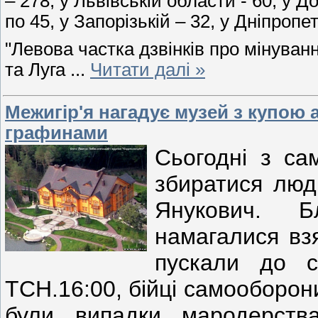
– 278, у Львівській области - 60, у Д
по 45, у Запорізькій – 32, у Дніпропет
"Левова частка дзвінків про мінуван
та Луга
...
Читати далі »
Межигір'я нагадує музей з купою 
графинами
Сьогодні з са
збиратися люд
Янукович. Б
намагалися вз
пускали до с
ТСН.16:00, бійці самооборон
були випадки мародерств