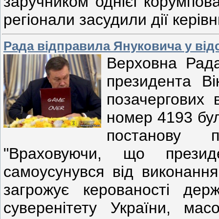
заручником однієї корумпован
регіонали засудили дії кері
Рада відправила Януковича у відс
Верховна Рада
президента Ві
позачергових 
номер 4193 бул
постанову п
"Враховуючи, що презид
самоусунувся від виконання
загрожує керованості держа
суверенітету України, ма