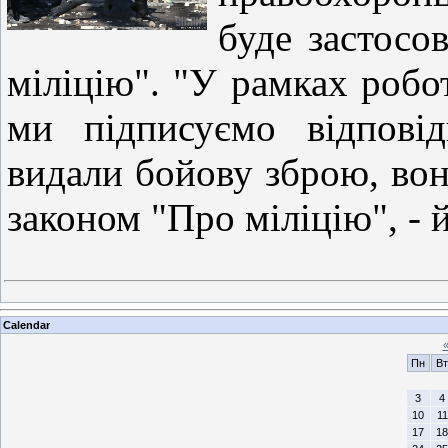
буде застосо
міліцію". "У рамках роб
ми підписуємо відпові
видали бойову зброю, вона
законом "Про міліцію", - 
Calendar
Пн
Вт
3
4
10
11
17
18