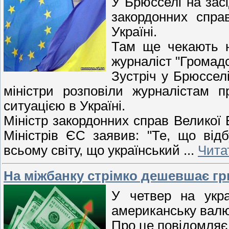
У Брюсселі на засі
закордонних спра
Україні.
Там ще чекають н
журналіст "Громад
Зустріч у Брюссел
міністри розповіли журналістам п
ситуацією в Україні.
Міністр закордонних справ Великої 
Міністрів ЄС заявив: "Те, що від
всьому світу, що український
...
Чита
На міжбанку стрімко дешевшає г
У четвер на укра
американську валю
Про це повідомля