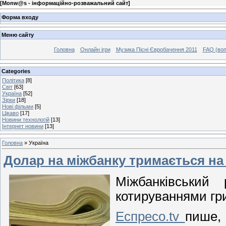
[
Monw@s - інформаційно-розважальний сайт
]
Форма входу
Меню сайту
Головна
Онлайн ігри
Музика Пісні Євробачення 2011
FAQ (воп
Categories
Політика
[8]
Світ
[63]
Україна
[52]
Зірки
[18]
Нові фільми
[5]
Цікаво
[17]
Новини технологій
[13]
Інтернет новини
[13]
Головна
»
Україна
Долар на міжбанку тримається на р
Міжбанківський 
котируваннями гри
Еспресо.tv
пише, 