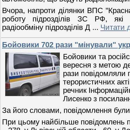
Вчора, напроти ділянки ВПС "Красна
роботу підрозділів ЗС РФ, які
радіообміну підрозділів Д
...
Читати д
Бойовики 702 рази "мінували" укр
Бойовики та російсь
вересня з метою де
рази повідомляли п
терористичних акті
речник Інформацій
Лисенко з посилан
За його словами, повідомлення були 
При цьому найбільше повідомлень п