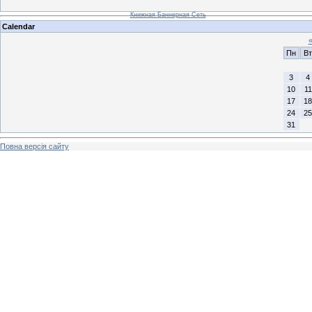
Книжная Баннерная Сеть
Calendar
Пн
Вт
3
4
10
11
17
18
24
25
31
Повна версія сайту