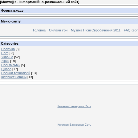
[
Monw@s - інформаційно-розважальний сайт
]
Форма входу
Меню сайту
Головна
Онлайн ігри
Музика Пісні Євробачення 2011
FAQ (воп
Categories
Політика
[8]
Світ
[63]
Україна
[52]
Зірки
[18]
Нові фільми
[5]
Цікаво
[17]
Новини технологій
[13]
Інтернет новини
[13]
Книжная Баннерная Сеть
Книжная Баннерная Сеть