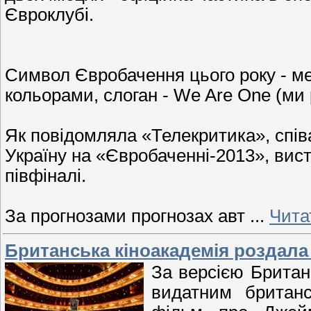
Євроклубі.
Символ Євробачення цього року - м
кольорами, слоган - We Are One (ми 
Як повідомляла «Телекритика», спів
Україну на «Євробаченні-2013», вис
півфіналі.
За прогнозами прогнозах авт
...
Чита
Британська кіноакадемія роздала
За версією Британс
видатним британ