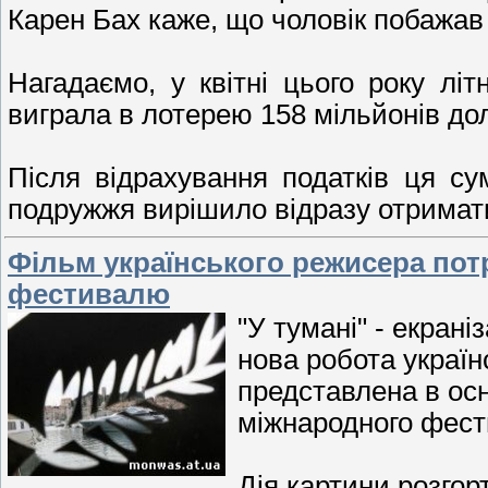
Карен Бах каже, що чоловік побажа
Нагадаємо, у квітні цього року л
виграла в лотерею 158 мільйонів дол
Після відрахування податків ця су
подружжя вирішило відразу отримат
Фільм українського режисера пот
фестивалю
"У тумані" - екран
нова робота україн
представлена в осн
міжнародного фес
Дія картини розгор