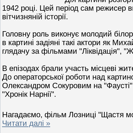
1942 році. Цей період сам режисер 
вітчизняній історії.
Головну роль виконує молодий біло
в картині задіяні такі актори як Мих
глядачу за фільмами "Ліквідація", "Ж
В епізодах брали участь місцеві жите
До операторської роботи над карти
Олександром Сокуровим на "Фаусті" 
"Хронік Нарнії".
Нагадаємо, фільм Лозниці "Щастя мо
Читати далі »