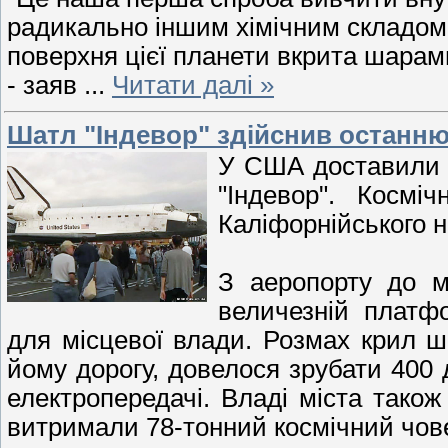
радикально іншим хімічним складом 
поверхня цієї планети вкрита шарами 
- заяв
...
Читати далі »
Шатл "Індевор" здійснив останн
У США доставили в
"Індевор". Космі
Каліфорнійського н
З аеропорту до м
величезній платф
для місцевої влади. Розмах крил ша
йому дорогу, довелося зрубати 400 д
електропередачі. Владі міста також
витримали 78-тонний космічний чов