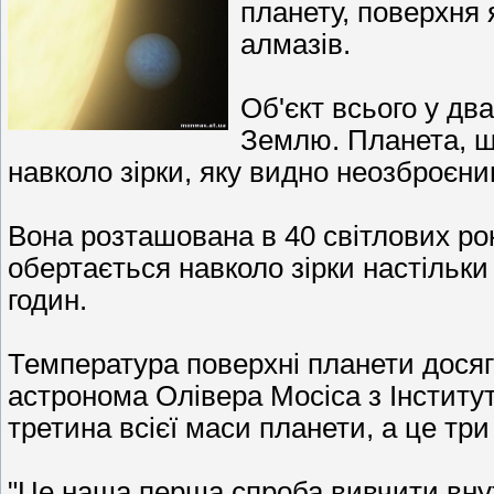
планету, поверхня 
алмазів.
Об'єкт всього у дв
Землю. Планета, щ
навколо зірки, яку видно неозброєни
Вона розташована в 40 світлових рокі
обертається навколо зірки настільки
годин.
Температура поверхні планети досяг
астронома Олівера Мосіса з Інституту
третина всієї маси планети, а це тр
"Це наша перша спроба вивчити внут