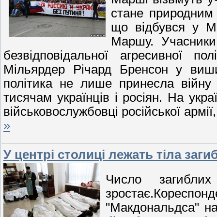
стане природним
що відбувся у Мо
Маршу. Учасники
безвідповідальної агресивної по
Мільярдер Річард Бренсон у виши
політика не лише принесла війну
тисячам українців і росіян. На укра
військовослужбовці російської армії
»
У центрі столиці лежать тіла заги
Число загиблих
зростає.
Кореспо
"Макдональдса" н