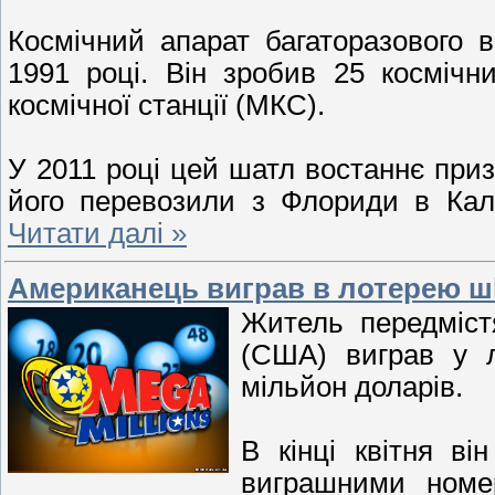
Космічний апарат багаторазового 
1991 році. Він зробив 25 космічн
космічної станції (МКС).
У 2011 році цей шатл востаннє приз
його перевозили з Флориди в Ка
Читати далі »
Американець виграв в лотерею ші
Житель передмістя
(США) виграв у л
мільйон доларів.
В кінці квітня ві
виграшними номер