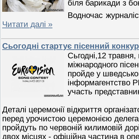
біля барикади з бо
Водночас журналі
Читати далі »
Сьогодні стартує пісенний конку
Cьгодні,12 травня,
міжнародного пісе
пройде у шведсько
інформагентство РИ
участь представник
Деталі церемонії відкриття організат
перед урочистою церемонією делегац
пройдуть по червоній килимовій дорі
двох місцях - офіційна частина в опер