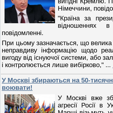
вигідні Кремлю. 
Німеччини, повід
"Країна за през
відношеннях в
повідомленні.
При цьому зазначається, що велика 
неправдиву інформацію щодо реал
вигоду від існуючої системи, або зал
і контролюється лише вибірково,"
...
У Москві збираються на 50-тисячн
воювати!
У Москві вже зб
агресії Росії в 
Марші візьмуть у