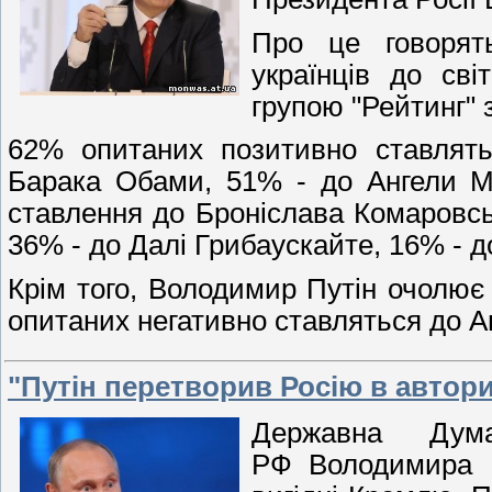
Про це говорять
українців до сві
групою "Рейтинг" з
62% опитаних позитивно ставлят
Барака Обами, 51% - до Ангели М
ставлення до Броніслава Комаровсь
36% - до Далі Грибаускайте, 16% - 
Крім того, Володимир Путін очолює
опитаних негативно ставляться до 
"Путін перетворив Росію в автор
Державна Дум
РФ Володимира П