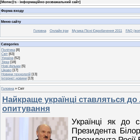
[
Monw@s - інформаційно-розважальний сайт
]
Форма входу
Меню сайту
Головна
Онлайн ігри
Музика Пісні Євробачення 2011
FAQ (воп
Categories
Політика
[8]
Світ
[63]
Україна
[52]
Зірки
[18]
Нові фільми
[5]
Цікаво
[17]
Новини технологій
[13]
Інтернет новини
[13]
Головна
»
Світ
Найкраще українці ставляться до 
опитування
Українці як до 
Президента Білор
Президента Росії