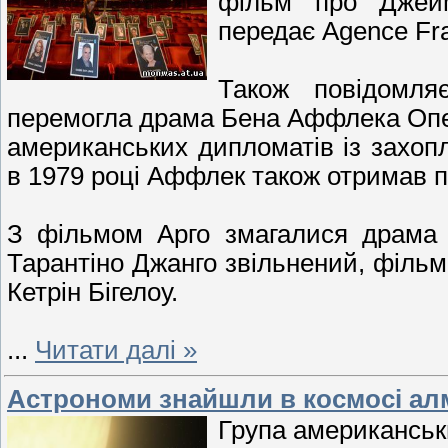
фільм про Джей
передає Agence Fr
Також повідомля
перемогла драма Бена Аффлека Опер
американських дипломатів із захоп
в 1979 році Аффлек також отримав п
З фільмом Арго змагалися драма 
Тарантіно Джанго звільнений, фільм
Кетрін Бігелоу.
...
Читати далі »
Астрономи знайшли в космосі алм
Група американськ