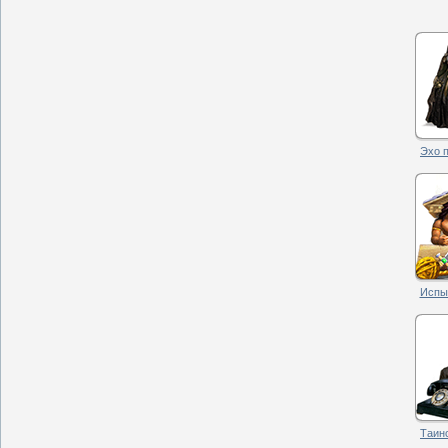
Эхо п
Испыт
Таинс