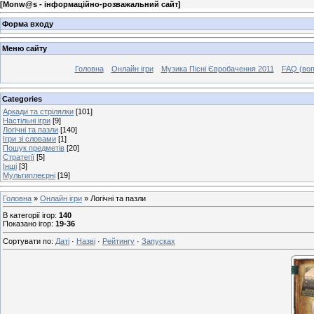
[
Monw@s - інформаційно-розважальний сайт
]
Форма входу
Меню сайту
Головна
Онлайн ігри
Музика Пісні Євробачення 2011
FAQ (воп
Categories
Аркади та стрілялки
[101]
Настільні ігри
[9]
Логічні та пазли
[140]
Ігри зі словами
[1]
Пошук предметів
[20]
Стратегії
[5]
Інші
[3]
Мультиплеєрні
[19]
Головна
»
Онлайн ігри
» Логічні та пазли
В категорії ігор
:
140
Показано ігор
:
19-36
Сортувати по
:
Даті
·
Назві
·
Рейтингу
·
Запусках