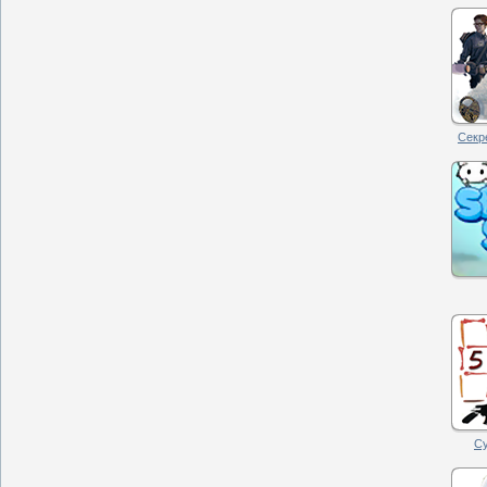
Секре
Су